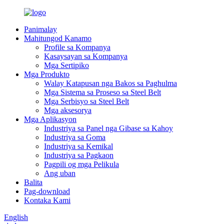
Panimalay
Mahitungod Kanamo
Profile sa Kompanya
Kasaysayan sa Kompanya
Mga Sertipiko
Mga Produkto
Walay Katapusan nga Bakos sa Paghulma
Mga Sistema sa Proseso sa Steel Belt
Mga Serbisyo sa Steel Belt
Mga aksesorya
Mga Aplikasyon
Industriya sa Panel nga Gibase sa Kahoy
Industriya sa Goma
Industriya sa Kemikal
Industriya sa Pagkaon
Pagpili og mga Pelikula
Ang uban
Balita
Pag-download
Kontaka Kami
English