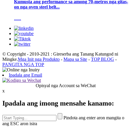
Kumusta ang performance sa among 70-metros nga gitas-
on nga oven steel belt...
......
© Copyright - 2010-2021 : Gireserba ang Tanang Katungod ni
Mingke.
Mga Init nga Produkto
-
Mapa sa Site
-
TOP BLOG
-
PANGITA NGA TOP
Ipadala ang Email
Opisyal nga Account sa WeChat
x
Ipadala ang imong mensahe kanamo:
Pindota ang enter aron mangita o
ang ESC aron isira