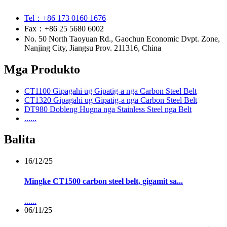
Tel：+86 173 0160 1676
Fax：+86 25 5680 6002
No. 50 North Taoyuan Rd., Gaochun Economic Dvpt. Zone,
Nanjing City, Jiangsu Prov. 211316, China
Mga Produkto
CT1100 Gipagahi ug Gipatig-a nga Carbon Steel Belt
CT1320 Gipagahi ug Gipatig-a nga Carbon Steel Belt
DT980 Dobleng Hugna nga Stainless Steel nga Belt
......
Balita
16/12/25
Mingke CT1500 carbon steel belt, gigamit sa...
......
06/11/25