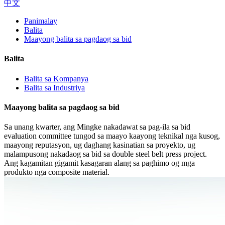
中文
Panimalay
Balita
Maayong balita sa pagdaog sa bid
Balita
Balita sa Kompanya
Balita sa Industriya
Maayong balita sa pagdaog sa bid
Sa unang kwarter, ang Mingke nakadawat sa pag-ila sa bid
evaluation committee tungod sa maayo kaayong teknikal nga kusog,
maayong reputasyon, ug daghang kasinatian sa proyekto, ug
malampusong nakadaog sa bid sa double steel belt press project.
Ang kagamitan gigamit kasagaran alang sa paghimo og mga
produkto nga composite material.