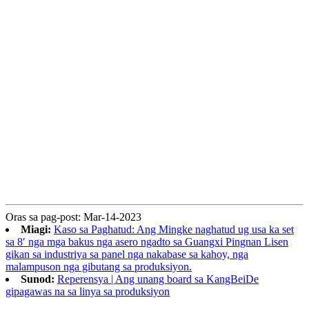
Oras sa pag-post: Mar-14-2023
Miagi:
Kaso sa Paghatud: Ang Mingke naghatud ug usa ka set
sa 8′ nga mga bakus nga asero ngadto sa Guangxi Pingnan Lisen
gikan sa industriya sa panel nga nakabase sa kahoy, nga
malampuson nga gibutang sa produksiyon.
Sunod:
Reperensya | Ang unang board sa KangBeiDe
gipagawas na sa linya sa produksiyon