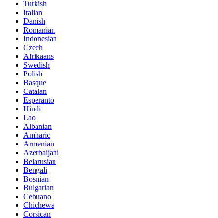
Turkish
Italian
Danish
Romanian
Indonesian
Czech
Afrikaans
Swedish
Polish
Basque
Catalan
Esperanto
Hindi
Lao
Albanian
Amharic
Armenian
Azerbaijani
Belarusian
Bengali
Bosnian
Bulgarian
Cebuano
Chichewa
Corsican