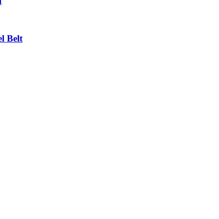
l
l Belt