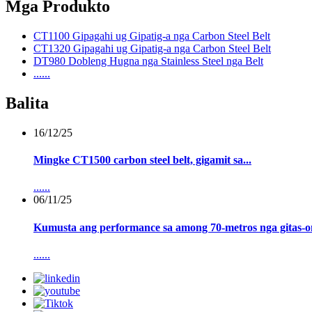
Mga Produkto
CT1100 Gipagahi ug Gipatig-a nga Carbon Steel Belt
CT1320 Gipagahi ug Gipatig-a nga Carbon Steel Belt
DT980 Dobleng Hugna nga Stainless Steel nga Belt
......
Balita
16/12/25
Mingke CT1500 carbon steel belt, gigamit sa...
......
06/11/25
Kumusta ang performance sa among 70-metros nga gitas-on n
......