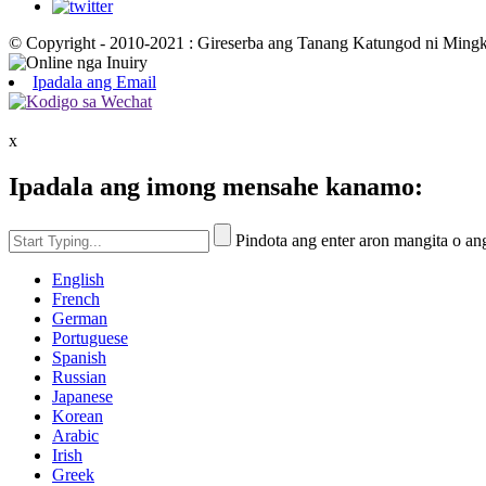
© Copyright - 2010-2021 : Gireserba ang Tanang Katungod ni Mingk
Ipadala ang Email
x
Ipadala ang imong mensahe kanamo:
Pindota ang enter aron mangita o an
English
French
German
Portuguese
Spanish
Russian
Japanese
Korean
Arabic
Irish
Greek