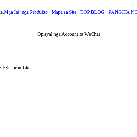
e.
Mga Init nga Produkto
-
Mapa sa Site
-
TOP BLOG
-
PANGITA N
Opisyal nga Account sa WeChat
g ESC aron isira