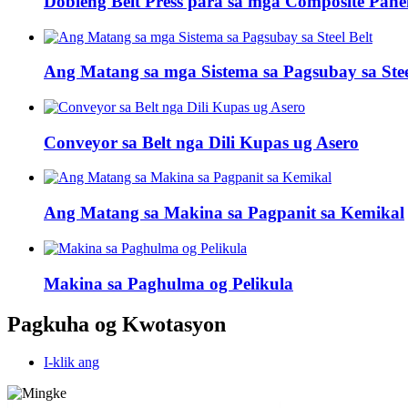
Dobleng Belt Press para sa mga Composite Pane
Ang Matang sa mga Sistema sa Pagsubay sa Stee
Conveyor sa Belt nga Dili Kupas ug Asero
Ang Matang sa Makina sa Pagpanit sa Kemikal
Makina sa Paghulma og Pelikula
Pagkuha og Kwotasyon
I-klik ang