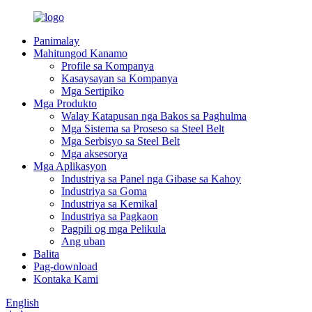
Panimalay
Mahitungod Kanamo
Profile sa Kompanya
Kasaysayan sa Kompanya
Mga Sertipiko
Mga Produkto
Walay Katapusan nga Bakos sa Paghulma
Mga Sistema sa Proseso sa Steel Belt
Mga Serbisyo sa Steel Belt
Mga aksesorya
Mga Aplikasyon
Industriya sa Panel nga Gibase sa Kahoy
Industriya sa Goma
Industriya sa Kemikal
Industriya sa Pagkaon
Pagpili og mga Pelikula
Ang uban
Balita
Pag-download
Kontaka Kami
English